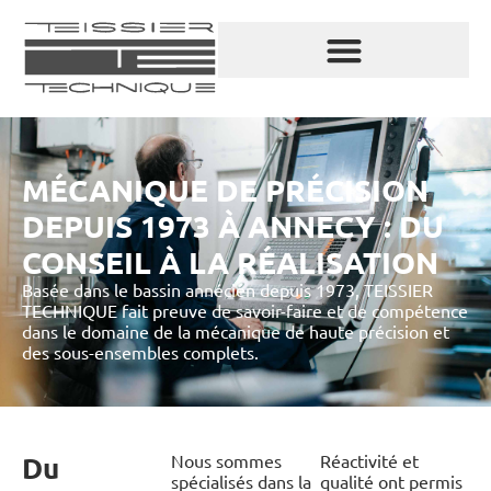
MÉCANIQUE DE PRÉCISION
DEPUIS 1973 À ANNECY : DU
CONSEIL À LA RÉALISATION
Basée dans le bassin annécien depuis 1973, TEISSIER
TECHNIQUE fait preuve de savoir-faire et de compétence
dans le domaine de la mécanique de haute précision et
des sous-ensembles complets.
Du
Nous sommes
Réactivité et
spécialisés dans la
qualité ont permis